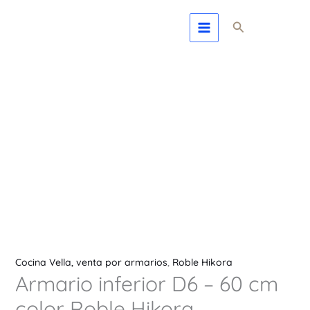
Ir
Armario
Buscar
al
inferior
contenido
D6
-
60
cm
color
Roble
Hikora
cantidad
Cocina Vella, venta por armarios
,
Roble Hikora
Armario inferior D6 – 60 cm
color Roble Hikora