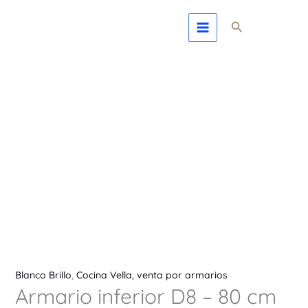
Ir
Armario
Buscar
al
inferior
contenido
D8
-
80
cm
color
Blanco
Brillo
cantidad
Blanco Brillo
,
Cocina Vella, venta por armarios
Armario inferior D8 – 80 cm