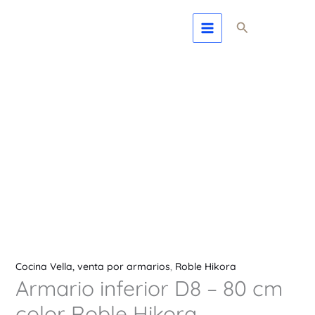
Ir
Armario
Buscar
al
inferior
contenido
D8
-
80
cm
color
Roble
Hikora
cantidad
Cocina Vella, venta por armarios
,
Roble Hikora
Armario inferior D8 – 80 cm
color Roble Hikora