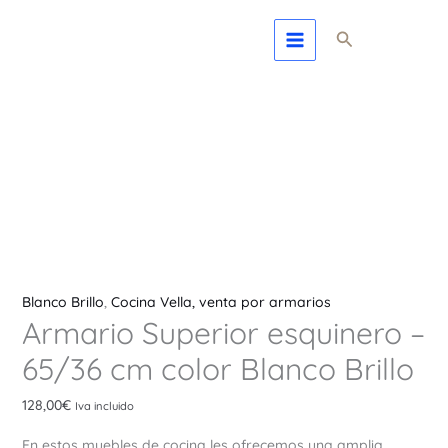
Ir
Armario
Buscar
al
Superior
contenido
esquinero
-
65/36
cm
color
Blanco
Brillo
cantidad
Blanco Brillo
,
Cocina Vella, venta por armarios
Armario Superior esquinero –
65/36 cm color Blanco Brillo
128,00
€
Iva incluido
En estos muebles de cocina les ofrecemos una amplia